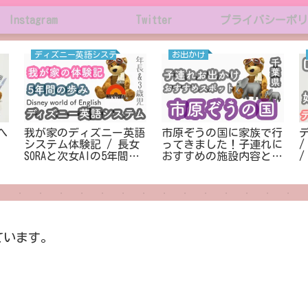
Instagram
Twitter
プライバシーポリ
ディズニー英語システム
お出かけ
へ
我が家のディズニー英語
市原ぞうの国に家族で行
システム体験記 / 長女
ってきました！子連れに
SORAと次女AIの5年間の
おすすめの施設内容と料
/
歩み
金を徹底解説
ています。