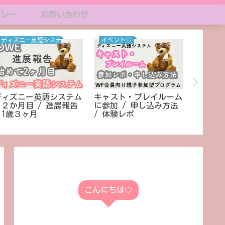
シー
お問い合わせ
ディズニー英語システム
イベント♡
お出か
ディズニー英語システム
キャスト・プレイルーム
3歳 /
/ ２か月目 / 進展報告
に参加 / 申し込み方法
ビュー 
 1歳３ヶ月
/ 体験レポ
お仕事
こんにちは♡