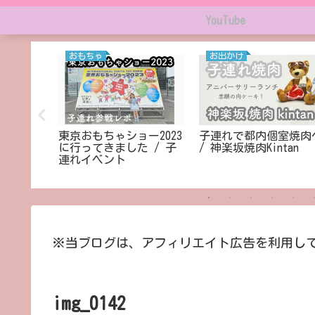
YouTube
おもちゃ
お出かけ
ー♡＊。
東京おもちゃショー2023
子連れで都内個室焼肉
ベイ舞浜
に行ってきました / 子
/ 神楽坂焼肉Kintan
ゾート】
連れイベント
※当ブログは、アフィリエイト広告を利用し
img_0142