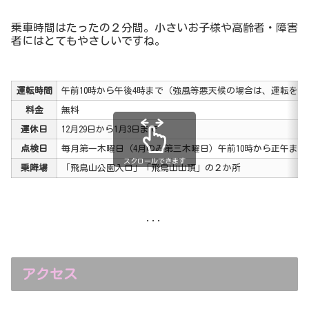
乗車時間はたったの２分間。小さいお子様や高齢者・障害
者にはとてもやさしいですね。
運転時間
午前10時から午後4時まで（強風等悪天候の場合は、運転を
料金
無料
運休日
12月29日から1月3日まで
点検日
毎月第一木曜日（4月のみ第三木曜日）午前10時から正午ま
スクロールできます
乗降場
「飛鳥山公園入口」「飛鳥山山頂」の２か所
...
アクセス