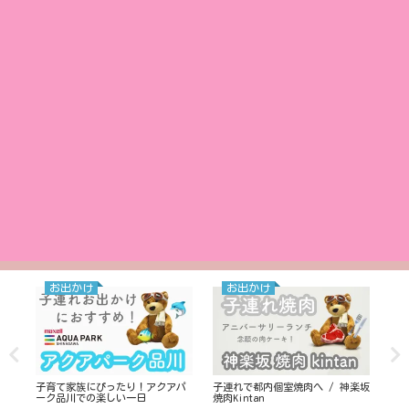
お出かけ
お出かけ
子育て家族にぴったり！アクアパ
子連れで都内個室焼肉へ / 神楽坂
ホ
ま
ーク品川での楽しい一日
焼肉Kintan
む
体