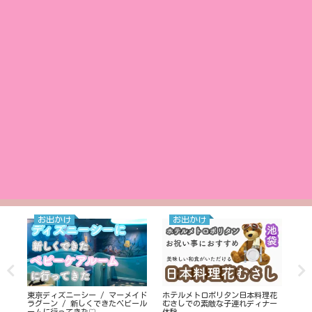
お出かけ
お出かけ
東京ディズニーシー / マーメイド
ホテルメトロポリタン日本料理花
ディ
ラグーン / 新しくできたベビール
むさしでの素敵な子連れディナー
Yo
ームに行ってきた♡
体験
る