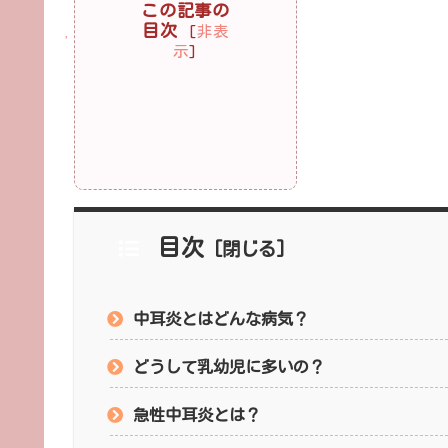
この記事の
目次
[
非表
示
]
目次
中耳炎とはどんな病気？
どうして乳幼児に多いの？
急性中耳炎とは？