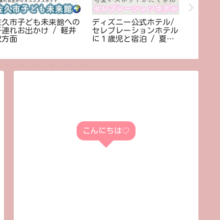
佐久市子ども未来館への
ディズニー公式ホテル/
DWE /
子連れお出かけ / 軽井
セレブレーションホテル
必要なの
沢方面
に１歳児と宿泊 / 夏休
英語シ
み価格でいくら？
こんにちは♡