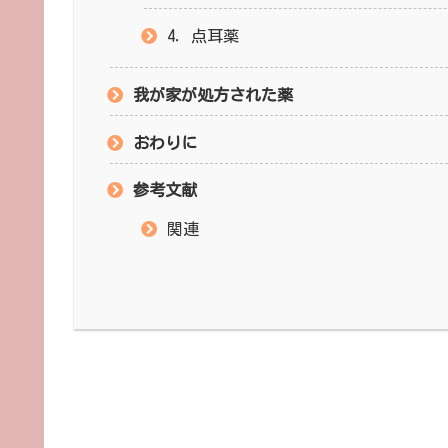
4．点耳薬
我が家が処方された薬
おわりに
参考文献
関連