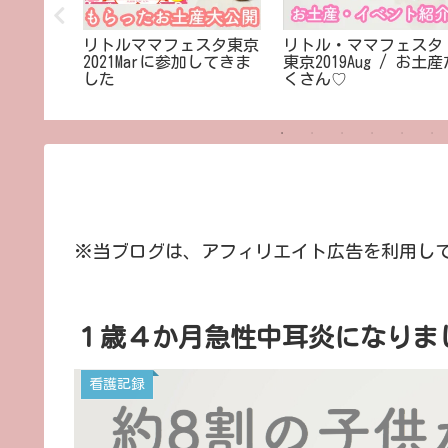
スタ東京
リトルママフェスタ東京
リトル・ママフェスタ 
袋）に参加
2021Marに参加してきま
東京2019Aug / お土
お土産大
した
くさん♡
※当ブログは、アフィリエイト広告を利用し
１歳４か月急性中耳炎になりまし
看護記録