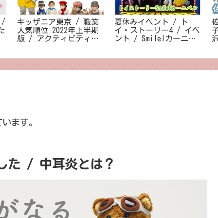
/
キッザニア東京 / 職業
夏休みイベント / ト
産た
人気順位 2022年上半期
イ・ストーリー4 / イベ
版 / アクティビティ一
ント / Smile!カーニバ
覧
ル / 東京・大阪
ています。
た / 中耳炎とは？