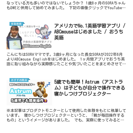
なっている方も多いのではないでしょうか？ 1歳8ヶ月のSORAちゃん
もDWEと併用して始めてみました。 下記の画像クリックでYouTubeチ
ャンネルに移動します。↓↓ ...
早期教育
アメリカでNo.1英語学習アプリ /
ABCmouseはじめました / おうち
英語
こんにちはSORAママです。3歳9ヶ月になった長女SORAが2022年6月
よりABCmouse Englishをはじめました。 1ヶ月間アプリでおうち英
語に取り組みながら実際感じたことや気づいたことをまとめさせてい
ただきます。 この記事では...
おすすめ商品
5歳でも簡単！Astrum（アストラ
ム）は子どもが自分で操作できる
寝かしつけプロジェクター
※本記事はプロダクトモニターとして使用した体験をもとに執筆して
います。 寝かしつけプロジェクターというと、「親が毎回操作する
もの」というイメージがありました。 でも、実際に使ってみると、
わが家では子ども自身がリモコンを持って操作する場面が増...