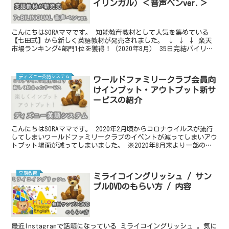
イリンガル）＜音声ペンver.＞
こんにちはSORAママです。 知能教育教材として人気を集めている
【七田式】から新しく英語教材が発売されました。 ↓ ↓ ↓ 楽天
市場ランキング4部門1位を獲得！（2020年8月） 35日完結バイリン
ガル英語脳プログラム！7+BILINGUA...
ディズニー英語システム
ワールドファミリークラブ会員向
けインプット・アウトプット新サ
ービスの紹介
こんにちはSORAママです。 2020年2月頃からコロナウイルスが流行
してしまいワールドファミリークラブのイベントが減ってしまいアウ
トプット場面が減ってしまいました。 ※2020年8月末より一部のイ
ベントは開催されていますが、ネイティブの先...
早期教育
ミライコイングリッシュ / サン
プルDVDのもらい方 / 内容
最近Instagramで話題になっている ミライコイングリッシュ 。気に