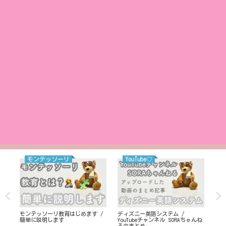
モンテッソーリ
YouTube♡
モンテッソーリ教育はじめます /
ディズニー英語システム /
我
簡単に説明します
YouTubeチャンネル SORAちゃんね
体験
るのまとめ
間