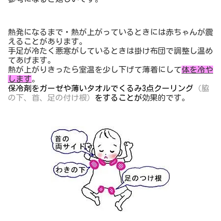
熱発になるまで・熱が上がっているときには赤ちゃんが震
えることがあります。
手足が冷たく悪寒がしているときは掛け布団で調整し温め
てあげます。
熱が上がりきったら室温を少し下げて薄着にして
体を冷や
します
。
保冷剤をガーゼや薄いタオルでくるみ
3
点クーリング
（脇
の下、首、足の付け根）
をすることが
効果的です。