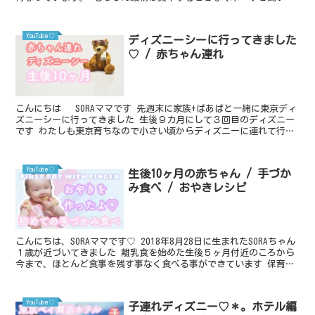
いるようでしまが、生後10ヶ月になった今は絵本...
YouTube♡
ディズニーシーに行ってきました
♡ / 赤ちゃん連れ
こんにちは SORAママです 先週末に家族+ばあばと一緒に東京ディ
ズニーシーに行ってきました 生後９カ月にして３回目のディズニー
です わたしも東京育ちなので小さい頃からディズニーに連れて行っ
てもらっていました 今回は宿泊をしてゆっくり過ご...
YouTube♡
生後10ヶ月の赤ちゃん / 手づか
み食べ / おやきレシピ
こんにちは、SORAママです♡ 2018年8月28日に生まれたSORAちゃん
１歳が近づいてきました 離乳食を始めた生後５ヶ月付近のころから
今まで、ほとんど食事を残す事なく食べる事ができています 保育園
でも先生からSORAちゃんはよく食べるね...
YouTube♡
子連れディズニー♡＊。ホテル編