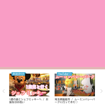
お出かけ
YouTube♡
た
1歳の娘とシェフミッキーへ / お
埼玉県飯能市 / ムーミンバレーパ
ディ
誕生日お祝い
ークに行ってきた♡
ーア
内容