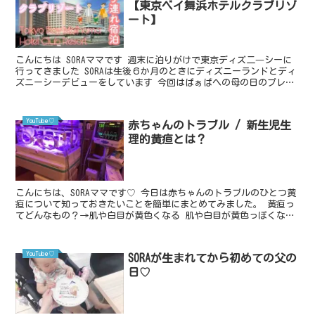
【東京ベイ舞浜ホテルクラブリゾ
ート】
こんにちは SORAママです 週末に泊りがけで東京ディズ二―シーに
行ってきました SORAは生後６か月のときにディズニーランドとディ
ズニーシーデビューをしています 今回はばぁばへの母の日のプレゼ
ントもかねてだったので SORAママも初めての...
YouTube♡
赤ちゃんのトラブル / 新生児生
理的黄疸とは？
こんにちは、SORAママです♡ 今日は赤ちゃんのトラブルのひとつ黄
疸について知っておきたいことを簡単にまとめてみました。 黄疸っ
てどんなもの？→肌や白目が黄色くなる 肌や白目が黄色っぽくなる
生理的な黄疸を新生児黄疸といい、多くの赤ちゃんに見...
YouTube♡
SORAが生まれてから初めての父の
日♡