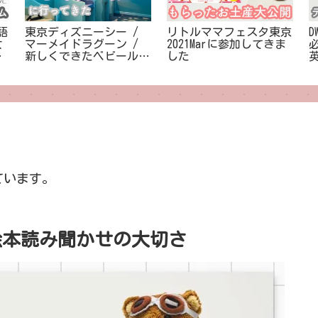
語
東京ディズニーシー /
リトルママフェスタ東京
D
女
マーメイドラグーン /
2021Marに参加してきま
の
新しくできたベビールー
した
ムに行ってきた♡
ています。
絵本読み聞かせの大切さ