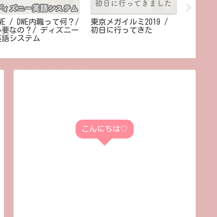
WE / DWE内職って何？/
東京メガイルミ2019 /
ディズ
必要なの？/ ディズニー
初日に行ってきた
/ ２か
英語システム
/ 1歳
こんにちは♡