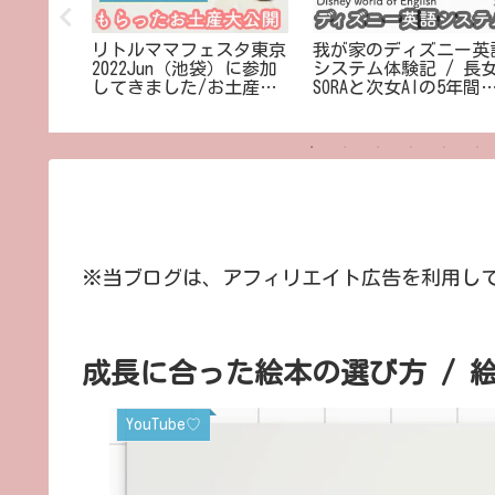
✻༚࿺
リトルママフェスタ東京
我が家のディズニー英
2022Jun（池袋）に参加
システム体験記 / 長
してきました/お土産大
SORAと次女AIの5年間
公開！
歩み
※当ブログは、アフィリエイト広告を利用し
成長に合った絵本の選び方 / 
YouTube♡