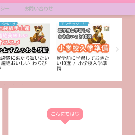
シー
お問い合わせ
お出かけ
モンテッソーリ
お出か
池袋駅に来たら買いたい
就学前に学習しておきた
雨の日も
/ 超絶おいしい わらび
い10選 / 小学校入学準
ーノ! 
餅
備
設に行
こんにちは♡