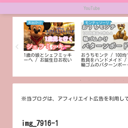
YouTube
お出かけ
モンテッソーリ
ー♡＊。
1歳の娘とシェフミッキ
おうちモンテ / 100均
ベイ舞浜
ーへ / お誕生日お祝い
教具をハンドメイド /
ゾート】
輪ゴムのパターンボー
作り方
※当ブログは、アフィリエイト広告を利用し
img_7916-1