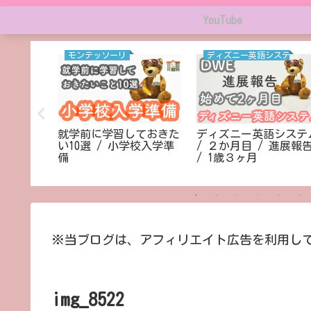
YouTube
モンテッソーリ
ディズニー英語システム
赤ちゃんが
就学前に学習しておきた
ディズニー英語システ
キドキド
い10選 / 小学校入学準
/ ２か月目 / 進展報
備
/ 1歳３ヶ月
※当ブログは、アフィリエイト広告を利用し
img_8522