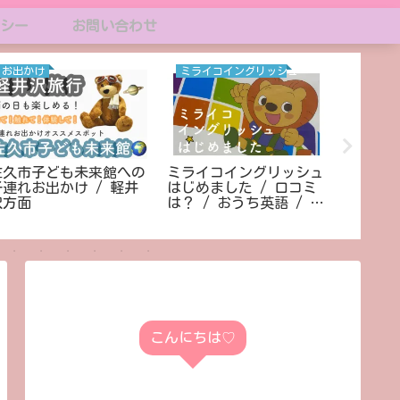
シー
お問い合わせ
お出かけ
ミライコイングリッシュ
ディズ
佐久市子ども未来館への
ミライコイングリッシュ
ディズ
子連れお出かけ / 軽井
はじめました / 口コミ
/ はじめ
沢方面
は？ / おうち英語 / 英
か月の
語教材
こんにちは♡