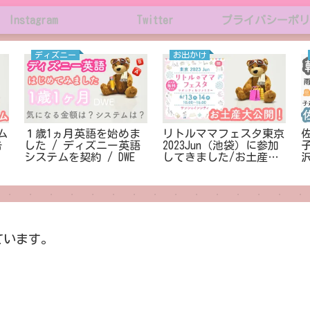
Instagram
Twitter
プライバシーポリ
ディズニー
お出かけ
ム
１歳1ヵ月英語を始めま
リトルママフェスタ東京
告
した / ディズニー英語
2023Jun（池袋）に参加
システムを契約 / DWE
してきました/お土産大
公開！
ています。