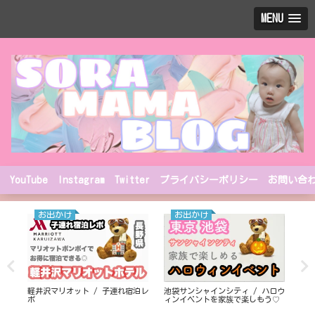
MENU
YouTube
Instagram
Twitter
プライバシーポリシー
お問い合
お出かけ
お出かけ
た
軽井沢マリオット / 子連れ宿泊レ
池袋サンシャインシティ / ハロウ
リ
ポ
ィンイベントを家族で楽しもう♡
20
した