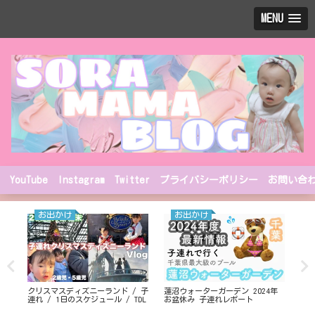
MENU
YouTube
Instagram
Twitter
プライバシーポリシー
お問い合
お出かけ
お出かけ
も
クリスマスディズニーランド / 子
蓮沼ウォーターガーデン 2024年
子連
連れ / 1日のスケジュール / TDL
お盆休み 子連れレポート
焼肉K