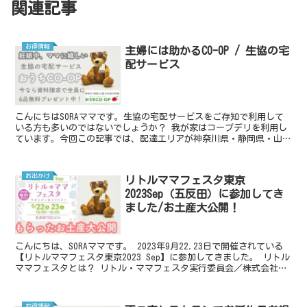
関連記事
お得情報
主婦には助かるCO-OP / 生協の宅
配サービス
こんにちはSORAママです。生協の宅配サービスをご存知で利用して
いる方も多いのではないでしょうか？ 我が家はコープデリを利用し
ています。今回この記事では、配達エリアが神奈川県・静岡県・山梨
県の「おうちコープ」を紹介させていただきます。 我が...
お出かけ
リトルママフェスタ東京
2023Sep（五反田）に参加してき
ました/お土産大公開！
こんにちは、SORAママです。 2023年9月22.23日で開催されている
【リトルママフェスタ東京2023 Sep】に参加してきました。 リトル
ママフェスタとは？ リトル・ママフェスタ実行委員会／株式会社エ
ンファムが主催する、年間約10万人...
お得情報