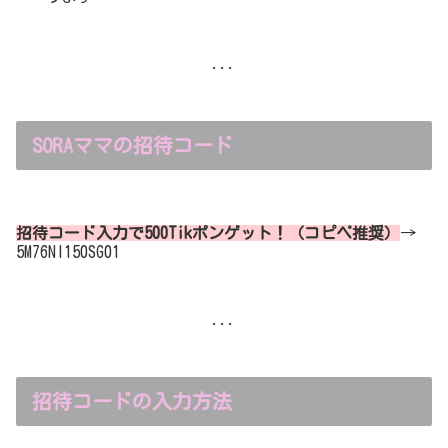
...
SORAママの招待コード
招待コード入力で
500Tik
ポンゲット！（コピペ推奨）
→
5M76NI150SG01
...
招待コードの入力方法