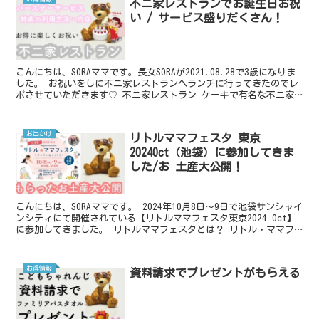
不ニ家レストランでお誕生日お祝
い / サービス盛りだくさん！
こんにちは、SORAママです。長女SORAが2021.08.28で3歳になりま
した。 お祝いをしに不ニ家レストランへランチに行ってきたのでレ
ポさせていただきます♡ 不ニ家レストラン ケーキで有名な不ニ家
ですが、不ニ家レストランは小さい子供か...
お出かけ
リトルママフェスタ 東京
2024Oct（池袋）に参加してきま
した/お 土産大公開！
こんにちは、SORAママです。 2024年10月8日〜9日で池袋サンシャイ
ンシティにて開催されている【リトルママフェスタ東京2024 Oct】
に参加してきました。 リトルママフェスタとは？ リトル・ママフ
ェスタ実行委員会／株式会社エンファム...
お得情報
資料請求でプレゼントがもらえる