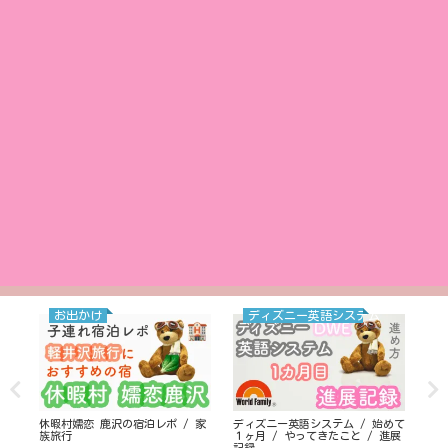
お出かけ
ディズニー英語システム
休暇村嬬恋 鹿沢の宿泊レポ / 家
ディズニー英語システム / 始めて
クリ
族旅行
１ヶ月 / やってきたこと / 進展
連れ
記録