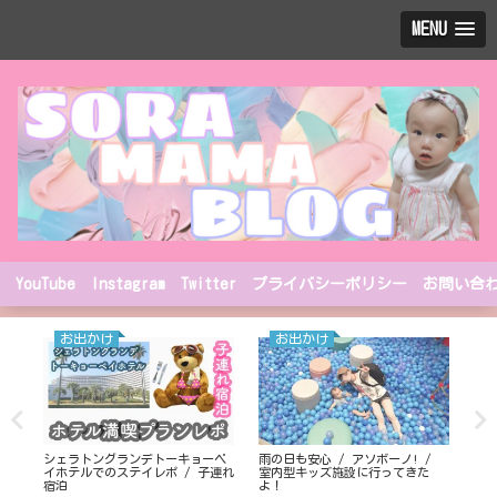
MENU
YouTube
Instagram
Twitter
プライバシーポリシー
お問い合
お出かけ
お出かけ
シェラトングランデトーキョーベ
雨の日も安心 / アソボーノ! /
デ
イホテルでのステイレポ / 子連れ
室内型キッズ施設に行ってきた
に
宿泊
よ！