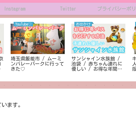
Instagram
Twitter
プライバシーポリ
YouTube♡
お出かけ
京
埼玉県飯能市 / ムーミ
サンシャイン水族館 /
加
ンバレーパークに行って
池袋 / 赤ちゃん連れに
大
きた♡
優しい / お得な年間パ
スポートの購入
ています。