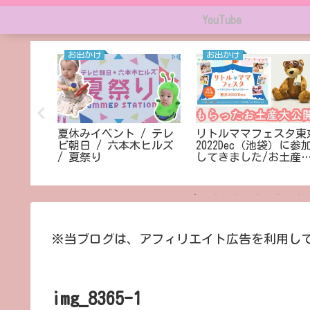
YouTube
お出かけ
お出かけ
A SKY
夏休みイベント / テレ
リトルママフェスタ東
アクセス
ビ朝日 / 六本木ヒルズ
2022Dec（池袋）に参
/ 夏祭り
してきました/お土産
公開！
※当ブログは、アフィリエイト広告を利用し
img_8365-1