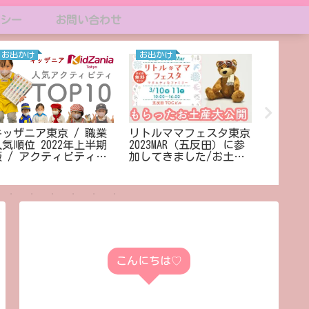
シー
お問い合わせ
お出かけ
お出かけ
ディズ
キッザニア東京 / 職業
リトルママフェスタ東京
ディズ
人気順位 2022年上半期
2023MAR（五反田）に参
/ 始め
版 / アクティビティ一
加してきました/お土産
てきたこ
覧
大公開！
こんにちは♡