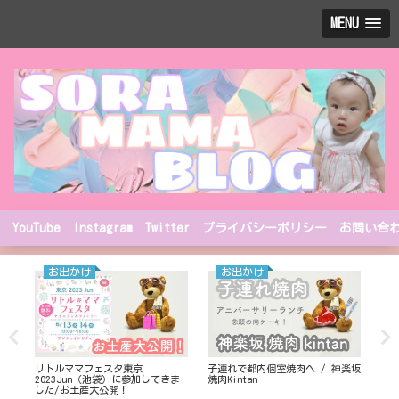
MENU
YouTube
Instagram
Twitter
プライバシーポリシー
お問い合
お出かけ
お出かけ
リトルママフェスタ東京
子連れで都内個室焼肉へ / 神楽坂
赤
2023Jun（池袋）に参加してきま
焼肉Kintan
した/お土産大公開！