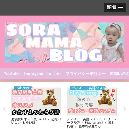
MENU
YouTube
Instagram
Twitter
プライバシーポリシー
お問い合
お出かけ
ディズニー英語システム
池袋駅に来たら買いたい / 超絶お
ディズニー英語システム / リニュ
モン
いしい わらび餅
ーアル版 / Play Along! / 教材
簡
内容 / 基本的な進め方