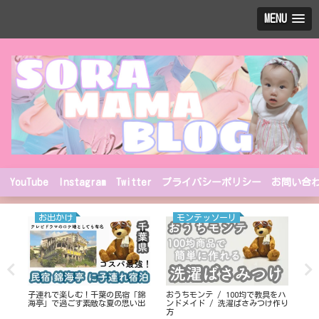
MENU
YouTube
Instagram
Twitter
プライバシーポリシー
お問い合
お出かけ
モンテッソーリ
も
子連れで楽しむ！千葉の民宿「錦
おうちモンテ / 100均で教具をハ
東京
海亭」で過ごす素敵な夏の思い出
ンドメイド / 洗濯ばさみつけ作り
きま
方