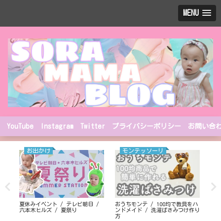
MENU
YouTube
Instagram
Twitter
プライバシーポリシー
お問い合
お出かけ
モンテッソーリ
T
夏休みイベント / テレビ朝日 /
おうちモンテ / 100均で教具をハ
佐
六本木ヒルズ / 夏祭り
ンドメイド / 洗濯ばさみつけ作り
出か
方