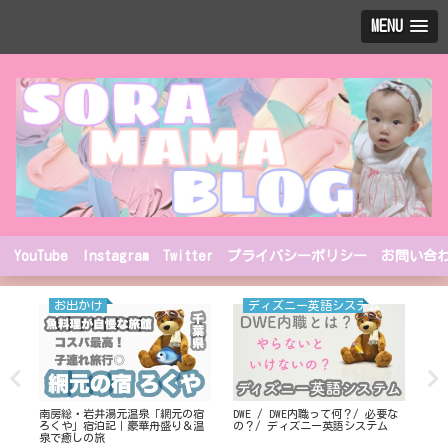
MENU
YouTube
Instagram
Twitter
プライバシーポリシー
お問い合
お出かけ
ディズニー英語システム
T
南房総・岩井湯元温泉「網元の宿
DWE / DWE内職って何？/ 必要な
表
ろくや」宿泊記｜豪華舟盛り＆温
の？/ ディズニー英語システム
お
泉で癒しの旅
演