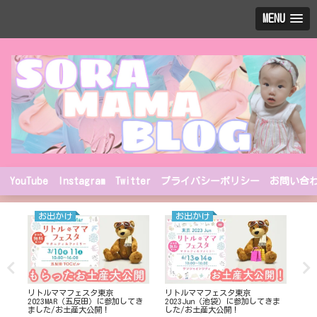
MENU
YouTube
Instagram
Twitter
プライバシーポリシー
お問い合
お出かけ
お出かけ
リトルママフェスタ東京
リトルママフェスタ東京
我
2023MAR（五反田）に参加してき
2023Jun（池袋）に参加してきま
体験
ました/お土産大公開！
した/お土産大公開！
間