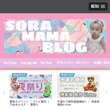
MENU
YouTube
Instagram
Twitter
プライバシーポリシー
お問い合
お出かけ
お出かけ
夏休みイベント / テレビ朝日 /
子連れで都内個室焼肉へ / 神楽坂
秋川
六本木ヒルズ / 夏祭り
焼肉Kintan
す楽