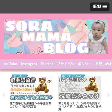
MENU
YouTube
Instagram
Twitter
プライバシーポリシー
お問い合
お出かけ
モンテッソーリ
ォト
佐久市子ども未来館への子連れお
おうちモンテ / 100均で教具をハ
表
た
出かけ / 軽井沢方面
ンドメイド / 洗濯ばさみつけ作り
お
方
演