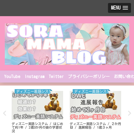
MENU
YouTube
Instagram
Twitter
プライバシーポリシー
お問い合
ディズニー英語システム
ディズニー英語システム
T
ディズニー英語システム / はじめ
ディズニー英語システム / ２か月
とし
て約1年 / 2歳0か月の娘の学習状
目 / 進展報告 / 1歳３ヶ月
ュー
況
園