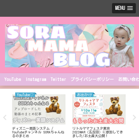
MENU
YouTube
Instagram
Twitter
プライバシーポリシー
お問い合
YouTube♡
お出かけ
た
ディズニー英語システム /
リトルママフェスタ東京
ワ
YouTubeチャンネル SORAちゃんね
2023MAR（五反田）に参加してき
け
るのまとめ
ました/お土産大公開！
ー