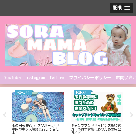
MENU
YouTube
Instagram
Twitter
プライバシーポリシー
お問い合
お出かけ
お出かけ
雨の日も安心 / アソボーノ! /
キャンプアンドキャビンズ那須高
リ
室内型キッズ施設に行ってきた
原｜予約争奪戦に勝つための完全
20
よ！
ガイド
した