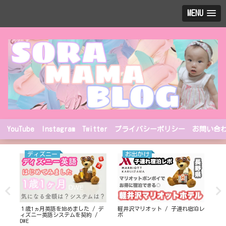
MENU
YouTube
Instagram
Twitter
プライバシーポリシー
お問い合
ディズニー
お出かけ
１歳1ヵ月英語を始めました / デ
軽井沢マリオット / 子連れ宿泊レ
日本
ズ
ィズニー英語システムを契約 /
ポ
都北
DWE