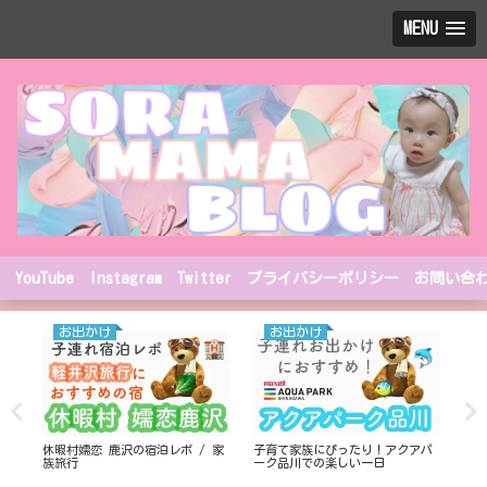
MENU
YouTube
Instagram
Twitter
プライバシーポリシー
お問い合
お出かけ
お出かけ
編
休暇村嬬恋 鹿沢の宿泊レポ / 家
子育て家族にぴったり！アクアパ
東京
ゾ
族旅行
ーク品川での楽しい一日
遊