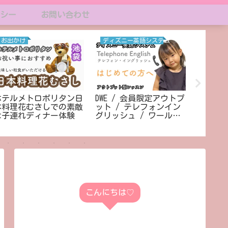
シー
お問い合わせ
お出かけ
ディズニー英語システム
ディズ
ホテルメトロポリタン日
DWE / 会員限定アウトプ
ディズ
本料理花むさしでの素敵
ット / テレフォンイン
/ リニ
な子連れディナー体験
グリッシュ / ワールド
Play A
ファミリークラブ
/ 基本
こんにちは♡