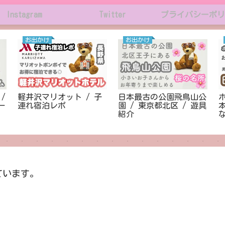
Instagram
Twitter
プライバシーポリ
お出かけ
お出かけ
？/
軽井沢マリオット / 子
日本最古の公園飛鳥山公
ー
連れ宿泊レポ
園 / 東京都北区 / 遊具
紹介
ています。