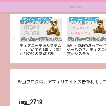
YouTube
ディズニー英語システム
ディズニー英語システム
✻༚࿺
ディズニー英語システム
DWE / DWE内職って何
/ はじめて約1年 / 2歳0
必要なの？/ ディズニ
か月の娘の学習状況
英語システム
※当ブログは、アフィリエイト広告を利用し
img_2719