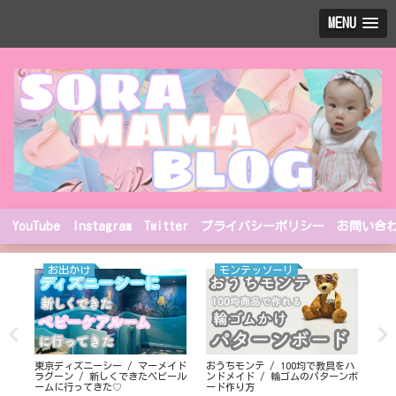
MENU
YouTube
Instagram
Twitter
プライバシーポリシー
お問い合
お出かけ
モンテッソーリ
ネル
東京ディズニーシー / マーメイド
おうちモンテ / 100均で教具をハ
池袋
ラグーン / 新しくできたベビール
ンドメイド / 輪ゴムのパターンボ
に会
ームに行ってきた♡
ード作り方
てき