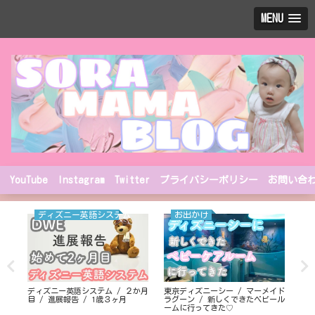
MENU
YouTube
Instagram
Twitter
プライバシーポリシー
お問い合
ディズニー英語システム
お出かけ
ディズニー英語システム / ２か月
東京ディズニーシー / マーメイド
リ
目 / 進展報告 / 1歳３ヶ月
ラグーン / 新しくできたベビール
20
ームに行ってきた♡
まし