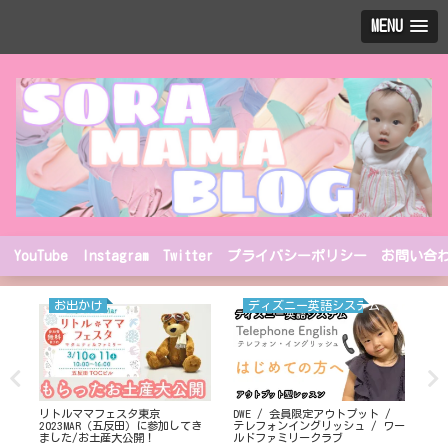
MENU
YouTube
Instagram
Twitter
プライバシーポリシー
お問い合
お出かけ
ディズニー英語システム
リトルママフェスタ東京
DWE / 会員限定アウトプット /
埼玉
2023MAR（五反田）に参加してき
テレフォンイングリッシュ / ワー
ー
ました/お土産大公開！
ルドファミリークラブ