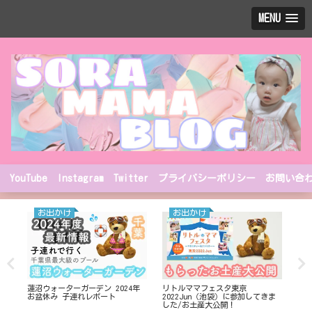
MENU
YouTube
Instagram
Twitter
プライバシーポリシー
お問い合
お出かけ
お出かけ
蓮沼ウォーターガーデン 2024年
リトルママフェスタ東京
休暇
ズ
お盆休み 子連れレポート
2022Jun（池袋）に参加してきま
族
した/お土産大公開！