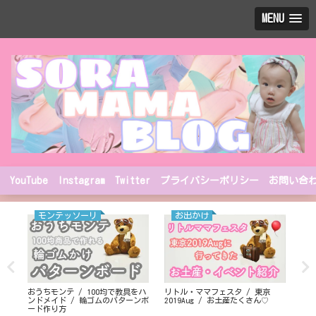
MENU
YouTube
Instagram
Twitter
プライバシーポリシー
お問い合
モンテッソーリ
お出かけ
ネル
おうちモンテ / 100均で教具をハ
リトル・ママフェスタ / 東京
サン
ンドメイド / 輪ゴムのパターンボ
2019Aug / お土産たくさん♡
ちゃ
ード作り方
パ