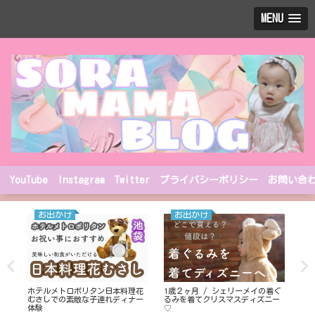
MENU
YouTube
Instagram
Twitter
プライバシーポリシー
お問い合
お出かけ
お出かけ
た
ホテルメトロポリタン日本料理花
1歳２ヶ月 / シェリーメイの着ぐ
リ
むさしでの素敵な子連れディナー
るみを着てクリスマスディズニー
20
体験
♡
まし