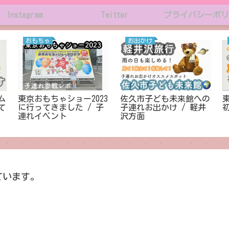
Instagram
Twitter
プライバシーポリ
おもちゃ
お出かけ
ム
東京おもちゃショー2023
佐久市子ども未来館への
東
て
に行ってきました / 子
子連れお出かけ / 軽井
連れイベント
沢方面
ています。