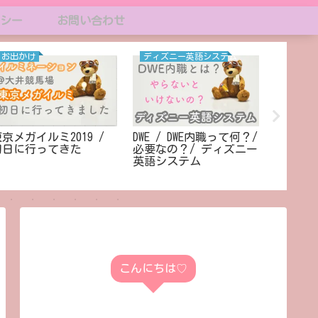
シー
お問い合わせ
お出かけ
ディズニー英語システム
お出か
京メガイルミ2019 /
DWE / DWE内職って何？/
ホテル
初日に行ってきた
必要なの？/ ディズニー
本料理
英語システム
な子連
こんにちは♡