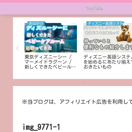
YouTube
お出かけ
ディズニー英語システム
に行って
東京ディズニーシー /
ディズニー英語システ
赤ちゃん
マーメイドラグーン /
を始めるにあたり揃え
新しくできたベビールー
おきたいもの
ムに行ってきた♡
※当ブログは、アフィリエイト広告を利用し
img_9771-1